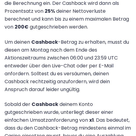
die Berechnung ein. Der Cashback wird dann als
Prozentsatz von
25%
deiner Nettoverluste
berechnet und kann bis zu einem maximalen Betrag
von
200€
gutgeschrieben werden.
Um deinen
Cashback
-Betrag zu erhalten, musst du
diesen am Montag nach dem Ende des
Aktionszeitraums zwischen 06:00 und 23:59 UTC
entweder über den Live-Chat oder per E-Mail
anfordern. Solltest du es versäumen, deinen
Cashback rechtzeitig anzufordern, wird dein
Anspruch darauf leider ungültig.
Sobald der
Cashback
deinem Konto
gutgeschrieben wurde, unterliegt dieser einer
einfachen Umsatzanforderung von
x1
. Das bedeutet,
dass du den Cashback-Betrag mindestens einmal im
Casino einsetzen musst, bevor du eine Auszahlung