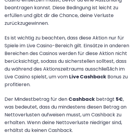
beantragen kannst. Diese Bedingung ist leicht zu
erfüllen und gibt dir die Chance, deine Verluste
zurückzugewinnen.
Es ist wichtig zu beachten, dass diese Aktion nur für
Spiele im Live Casino-Bereich gilt. Einsätze in anderen
Bereichen des Casinos werden für diese Aktion nicht
berücksichtigt, sodass du sicherstellen solltest, dass
du während des Aktionszeitraums ausschließlich im
Live Casino spielst, um vom
Live Cashback
Bonus zu
profitieren.
Der Mindestbetrag für den
Cashback
beträgt
5€
,
was bedeutet, dass du mindestens diesen Betrag an
Nettoverlusten aufweisen musst, um Cashback zu
erhalten. Wenn deine Nettoverluste niedriger sind,
erhältst du keinen Cashback.