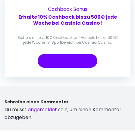
Cashback Bonus
Erhalte 10% Cashback bis zu 500€ jede
Woche bei Casinia Casino!
Sichere dir jetzt 10% Cashback auf Verluste bis zu 500€
jede Woche im Sportbereich bei Casinia Casino.
Erhalte Bonus
Schreibe einen Kommentar
Du musst
angemeldet
sein, um einen Kommentar
abzugeben.