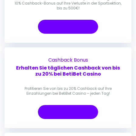
10% Cashback-Bonus auf Ihre Verluste in der Sportsektion,
bis zu 500€!
Erhalte Bonus
Cashback Bonus
Erhalten Sie täglichen Cashback von bis
zu 20% bei BetiBet Casino
Profitieren Sie von bis zu 20% Cashback auf Ihre
Einzahlungen bei BetiBet Casino – jeden Tag!
Erhalte Bonus