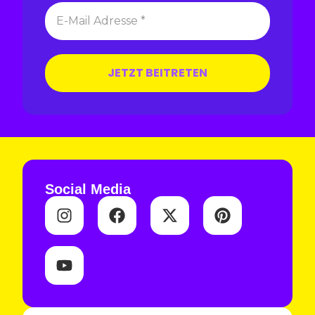
Social Media