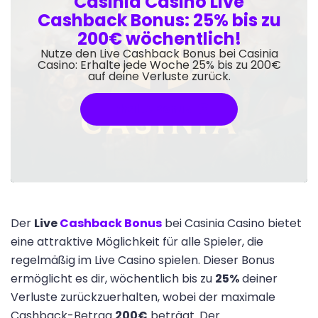
Casinia Casino Live
Cashback Bonus: 25% bis zu
200€ wöchentlich!
Nutze den Live Cashback Bonus bei Casinia
Casino: Erhalte jede Woche 25% bis zu 200€
auf deine Verluste zurück.
Erhalte Bonus
Der
Live
Cashback Bonus
bei Casinia Casino bietet
eine attraktive Möglichkeit für alle Spieler, die
regelmäßig im Live Casino spielen. Dieser Bonus
ermöglicht es dir, wöchentlich bis zu
25%
deiner
Verluste zurückzuerhalten, wobei der maximale
Cashback-Betrag
200€
beträgt. Der