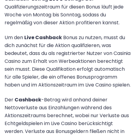
Qualifizierungszeitraum für diesen Bonus läuft jede
Woche von Montag bis Sonntag, sodass du
regelmäßig von dieser Aktion profitieren kannst.
Um den
Live Cashback
Bonus zu nutzen, musst du
dich zunächst für die Aktion qualifizieren, was
bedeutet, dass du als registrierter Nutzer von Casinia
Casino zum Erhalt von Werbeaktionen berechtigt
sein musst. Diese Qualifikation erfolgt automatisch
für alle Spieler, die ein offenes Bonusprogramm
haben und im Aktionszeitraum im Live Casino spielen.
Der
Cashback
-Betrag wird anhand deiner
Nettoverluste aus Einzahlungen während des
Aktionszeitraums berechnet, wobei nur Verluste aus
Echtgeldspielen im Live Casino berücksichtigt
werden. Verluste aus Bonusgeldern fließen nicht in