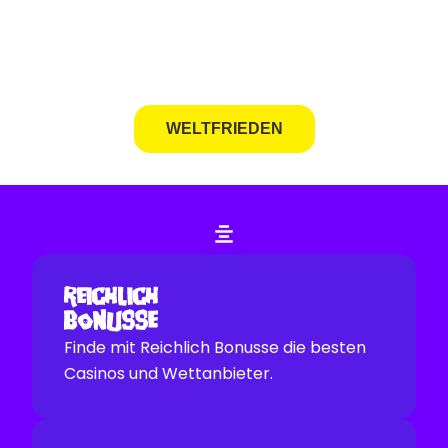
WELTFRIEDEN
Finde mit Reichlich Bonusse die besten
Casinos und Wettanbieter.