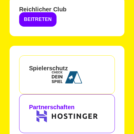
Reichlicher Club
BEITRETEN
Spielerschutz
Partnerschaften