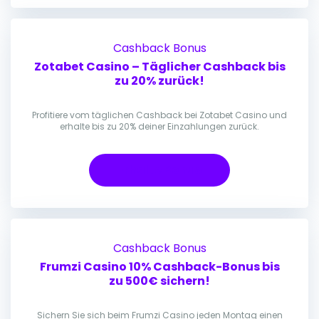
Cashback Bonus
Zotabet Casino – Täglicher Cashback bis
zu 20% zurück!
Profitiere vom täglichen Cashback bei Zotabet Casino und
erhalte bis zu 20% deiner Einzahlungen zurück.
Erhalte Bonus
Cashback Bonus
Frumzi Casino 10% Cashback-Bonus bis
zu 500€ sichern!
Sichern Sie sich beim Frumzi Casino jeden Montag einen